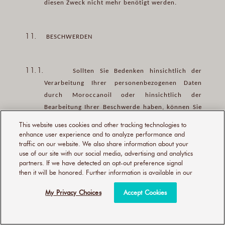
diesen Zweck nicht mehr benötigt werden.
11.
BESCHWERDEN
11.1.
Sollten Sie Bedenken hinsichtlich der
Verarbeitung Ihrer personenbezogenen Daten
durch Moroccanoil oder hinsichtlich der
Bearbeitung Ihrer Beschwerde haben, können Sie
sich an unseren Datenschutzbeauftragten (DSB)
This website uses cookies and other tracking technologies to
wenden oder eine Beschwerde bei Ihrer örtlichen
enhance user experience and to analyze performance and
traffic on our website. We also share information about your
EU-Aufsichtsbehörde einreichen. Eine Liste der
use of our site with our social media, advertising and analytics
EU-Datenschutzbehörden finden Sie unter
partners. If we have detected an opt-out preference signal
HTTPS://EDPB.EUROPA.EU/ABOUT-EDPB/ABOUT-
then it will be honored. Further information is available in our
EDPB/MEMBERS_EN
.
My Privacy Choices
Accept Cookies
11.2.
Nachstehend finden Sie unsere Kontaktdaten.