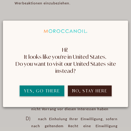
Werbeaktionen einzubeziehen.
1.2.
Wir verarbeiten Ihre personenbezogenen
Daten nur, wenn hierfür eine gültige
Rechtsgrundlage vorliegt. Je nach den Umständen
verarbeiten wir Ihre personenbezogenen Daten
Hi! 
aus folgenden Gründen:
It looks like you're in United States. 
A)
zur Erfüllung eines Vertrags mit Ihnen oder
 Do you want to visit our United States site 
zur Durchführung von Maßnahmen auf Ihren
instead?
Wunsch hin vor Abschluss eines Vertrags
B)
zur Erfüllung einer gesetzlichen Verpflichtung
YES, GO THERE
NO, STAY HERE
C)
zur Wahrung unserer berechtigten
Interessen, sofern Ihre Rechte und Interessen
nicht Vorrang vor diesen Interessen haben
D)
nach Einholung Ihrer Einwilligung, sofern
nach geltendem Recht eine Einwilligung